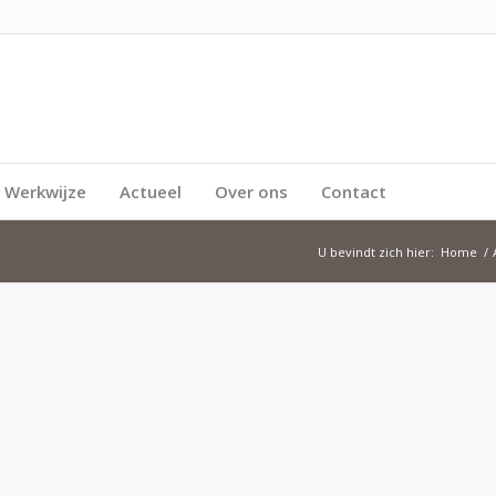
Werkwijze
Actueel
Over ons
Contact
U bevindt zich hier:
Home
/